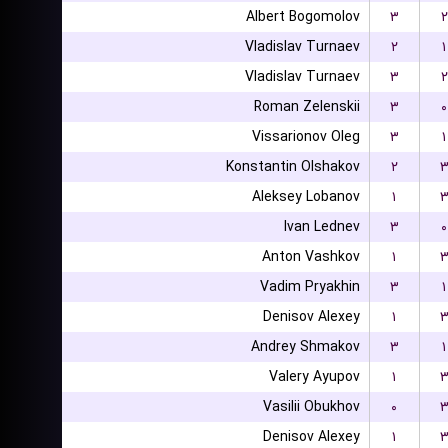
Albert Bogomolov
۳
۲
Vladislav Turnaev
۲
۱
Vladislav Turnaev
۳
۲
Roman Zelenskii
۳
۰
Vissarionov Oleg
۳
۱
Konstantin Olshakov
۲
Aleksey Lobanov
۱
Ivan Lednev
۳
۰
Anton Vashkov
۱
Vadim Pryakhin
۳
۱
Denisov Alexey
۱
Andrey Shmakov
۳
۱
Valery Ayupov
۱
Vasilii Obukhov
۰
Denisov Alexey
۱