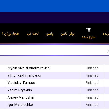
نده
پوکر آنلاین
پاسور
تخته نرد
انفجار ورژن ۱
نتایج زنده
Krygin Nikolai Vladimirovich
Finished
Viktor Rakhmanovskii
Finished
۳
Vladislav Turnaev
Finished
Vadim Pryakhin
Finished
۳
Alexey Manushin
Finished
۳
Igor Meteleshko
Finished