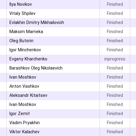
۳
Ilya Novikov
Finished
۳
Vitaly Shpilev
Finished
۳
Evlakhin Dmitry Mikhailovich
Finished
۳
Maksim Mameka
Finished
۳
Oleg Butorin
Finished
۳
Igor Minchenkov
Finished
Evgeny Kharchenko
inprogress
Barashkov Oleg Nikolaevich
Finished
۳
Ivan Moshkov
Finished
۳
Anton Vashkov
Finished
Aleksandr Kitaitsev
Finished
Ivan Moshkov
Finished
۳
Igor Zemit
Finished
Vadim Pryakhin
Finished
۳
Viktor Kalachev
Finished