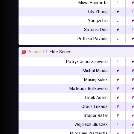
Miwa Harimoto
۱
۲
Lily Zhang
۳
۱
Yangzi Liu
۰
Satsuki Odo
۳
۱
Prithika Pavade
۰
Poland
TT Elite Series
Patryk Jendrzejewski
۱
Michal Minda
۳
۲
Maciej Kolek
۳
۲
Mateusz Rutkowski
۲
Linek Adam
۳
۲
Oracz Lukasz
۲
Stapor Rafal
۲
Wojciech Gluszek
۱
Miroslaw Warzecha
۳
۲