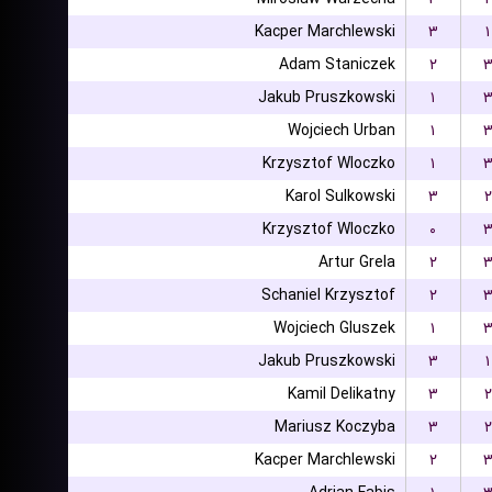
Kacper Marchlewski
۳
۱
Adam Staniczek
۲
Jakub Pruszkowski
۱
Wojciech Urban
۱
Krzysztof Wloczko
۱
Karol Sulkowski
۳
۲
Krzysztof Wloczko
۰
Artur Grela
۲
Schaniel Krzysztof
۲
Wojciech Gluszek
۱
Jakub Pruszkowski
۳
۱
Kamil Delikatny
۳
۲
Mariusz Koczyba
۳
۲
Kacper Marchlewski
۲