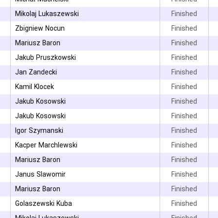
Mikolaj Lukaszewski
Finished
۳
Zbigniew Nocun
Finished
۳
Mariusz Baron
Finished
۳
Jakub Pruszkowski
Finished
۳
Jan Zandecki
Finished
Kamil Klocek
Finished
۳
Jakub Kosowski
Finished
۳
Jakub Kosowski
Finished
۳
Igor Szymanski
Finished
۳
Kacper Marchlewski
Finished
Mariusz Baron
Finished
Janus Slawomir
Finished
Mariusz Baron
Finished
۳
Golaszewski Kuba
Finished