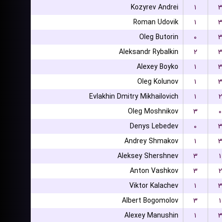
Kozyrev Andrei
۱
Roman Udovik
۱
Oleg Butorin
۰
Aleksandr Rybalkin
۲
Alexey Boyko
۱
Oleg Kolunov
۱
Evlakhin Dmitry Mikhailovich
۱
۲
Oleg Moshnikov
۳
۰
Denys Lebedev
۰
Andrey Shmakov
۱
Aleksey Shershnev
۳
۱
Anton Vashkov
۳
۲
Viktor Kalachev
۱
Albert Bogomolov
۳
۱
Alexey Manushin
۱