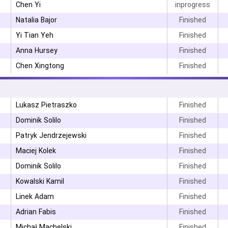
Chen Yi
inprogress
Natalia Bajor
Finished
۳
Yi Tian Yeh
Finished
Anna Hursey
Finished
۳
Chen Xingtong
Finished
۳
Lukasz Pietraszko
Finished
Dominik Solilo
Finished
Patryk Jendrzejewski
Finished
۳
Maciej Kolek
Finished
Dominik Solilo
Finished
۳
Kowalski Kamil
Finished
۳
Linek Adam
Finished
۳
Adrian Fabis
Finished
Michał Machelski
Finished