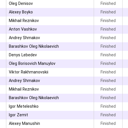
۳
Oleg Denisov
Finished
Alexey Boyko
Finished
Mikhail Reznikov
Finished
۳
Anton Vashkov
Finished
Andrey Shmakov
Finished
۳
Barashkov Oleg Nikolaevich
Finished
Denys Lebedev
Finished
Oleg Borisovich Manuylov
Finished
Viktor Rakhmanovskii
Finished
۳
Andrey Shmakov
Finished
Mikhail Reznikov
Finished
۳
Barashkov Oleg Nikolaevich
Finished
Igor Meteleshko
Finished
Igor Zemit
Finished
۳
Alexey Manushin
Finished