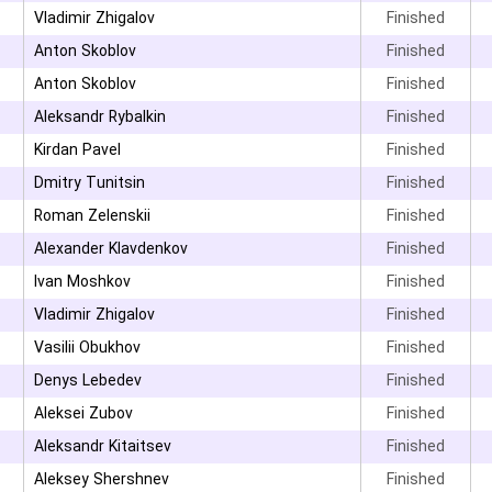
Vladimir Zhigalov
Finished
Anton Skoblov
Finished
Anton Skoblov
Finished
Aleksandr Rybalkin
Finished
Kirdan Pavel
Finished
۳
Dmitry Tunitsin
Finished
۳
Roman Zelenskii
Finished
Alexander Klavdenkov
Finished
۳
Ivan Moshkov
Finished
Vladimir Zhigalov
Finished
۳
Vasilii Obukhov
Finished
Denys Lebedev
Finished
۳
Aleksei Zubov
Finished
۳
Aleksandr Kitaitsev
Finished
۳
Aleksey Shershnev
Finished