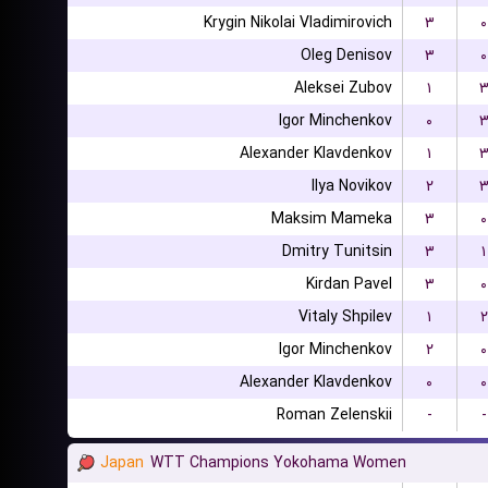
Krygin Nikolai Vladimirovich
۳
۰
Oleg Denisov
۳
۰
Aleksei Zubov
۱
Igor Minchenkov
۰
Alexander Klavdenkov
۱
Ilya Novikov
۲
Maksim Mameka
۳
۰
Dmitry Tunitsin
۳
۱
Kirdan Pavel
۳
۰
Vitaly Shpilev
۱
۲
Igor Minchenkov
۲
۰
Alexander Klavdenkov
۰
۰
Roman Zelenskii
-
-
Japan
WTT Champions Yokohama Women