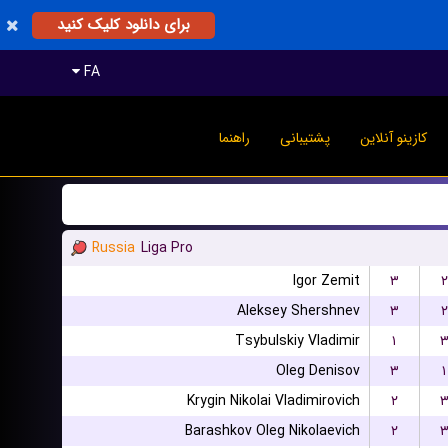
برای دانلود کلیک کنید
FA
کازینو آنلاین
پشتیبانی
راهنما
Russia
Liga Pro
Igor Zemit
۳
۲
Aleksey Shershnev
۳
۲
Tsybulskiy Vladimir
۱
Oleg Denisov
۳
۱
Krygin Nikolai Vladimirovich
۲
Barashkov Oleg Nikolaevich
۲