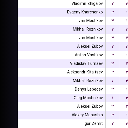
Vladimir Zhigalov
۲
Evgeny Kharchenko
۳
۱
Ivan Moshkov
۳
۱
Mikhail Reznikov
۲
Ivan Moshkov
۳
۲
Aleksei Zubov
۲
Anton Vashkov
۳
۱
Vladislav Turnaev
۳
۲
Aleksandr Kitaitsev
۳
۲
Mikhail Reznikov
۰
Denys Lebedev
۳
۱
Oleg Moshnikov
۱
Aleksei Zubov
۳
۲
Alexey Manushin
۳
۱
Igor Zemit
۲