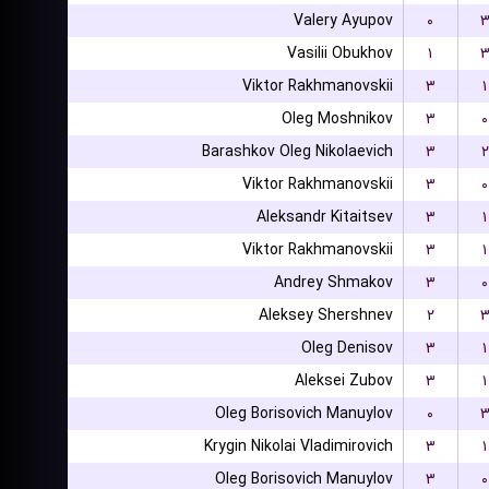
Valery Ayupov
۰
Vasilii Obukhov
۱
Viktor Rakhmanovskii
۳
۱
Oleg Moshnikov
۳
۰
Barashkov Oleg Nikolaevich
۳
۲
Viktor Rakhmanovskii
۳
۰
Aleksandr Kitaitsev
۳
۱
Viktor Rakhmanovskii
۳
۱
Andrey Shmakov
۳
۰
Aleksey Shershnev
۲
Oleg Denisov
۳
۱
Aleksei Zubov
۳
۱
Oleg Borisovich Manuylov
۰
Krygin Nikolai Vladimirovich
۳
۱
Oleg Borisovich Manuylov
۳
۰