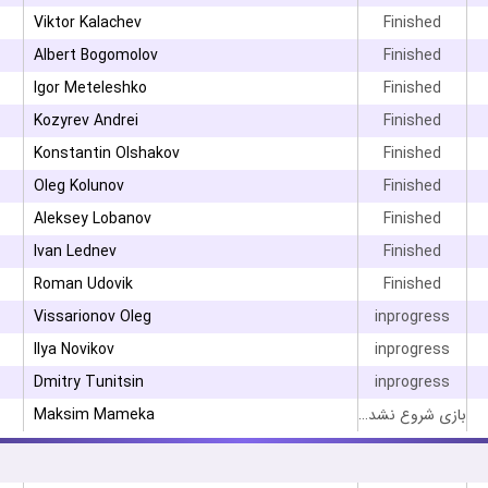
Viktor Kalachev
Finished
Albert Bogomolov
Finished
۳
Igor Meteleshko
Finished
۳
Kozyrev Andrei
Finished
۳
Konstantin Olshakov
Finished
۳
Oleg Kolunov
Finished
Aleksey Lobanov
Finished
Ivan Lednev
Finished
Roman Udovik
Finished
Vissarionov Oleg
inprogress
Ilya Novikov
inprogress
Dmitry Tunitsin
inprogress
Maksim Mameka
بازی شروع نشده است