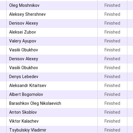
۳
Oleg Moshnikov
Finished
۳
Aleksey Shershnev
Finished
Denisov Alexey
Finished
Aleksei Zubov
Finished
Valery Ayupov
Finished
Vasilii Obukhov
Finished
Denisov Alexey
Finished
Vasilii Obukhov
Finished
Denys Lebedev
Finished
۳
Aleksandr Kitaitsev
Finished
Albert Bogomolov
Finished
Barashkov Oleg Nikolaevich
Finished
۳
Anton Skoblov
Finished
Viktor Kalachev
Finished
Tsybulskiy Vladimir
Finished