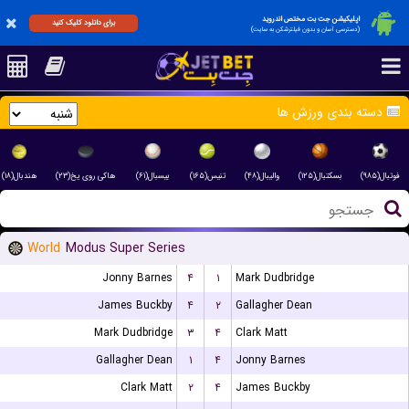
اپلیکیشن جت بت مختص اندروید
برای دانلود کلیک کنید
(دسترسی آسان و بدون فیلترشکن به سایت)
دسته بندی ورزش ها
فوتبال(۹۸۵)
بسکتبال(۱۲۵)
والیبال(۴۸)
تنیس(۱۶۵)
بیسبال(۶۱)
هاکی روی یخ(۲۳)
هندبال(۱۸)
World
Modus Super Series
Jonny Barnes
۴
۱
Mark Dudbridge
James Buckby
۴
۲
Gallagher Dean
Mark Dudbridge
۳
۴
Clark Matt
Gallagher Dean
۱
۴
Jonny Barnes
Clark Matt
۲
۴
James Buckby