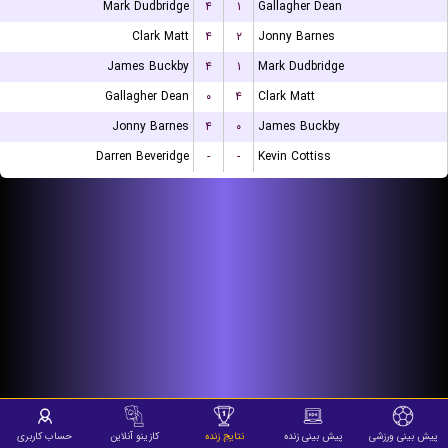
Mark Dudbridge
۴
۱
Gallagher Dean
Clark Matt
۴
۲
Jonny Barnes
James Buckby
۴
۱
Mark Dudbridge
Gallagher Dean
۰
۴
Clark Matt
Jonny Barnes
۴
۰
James Buckby
Darren Beveridge
-
-
Kevin Cottiss
پیش بینی ورزشی
پیش بینی زنده
نتایج زنده
کازینو آنلاین
حساب کاربری