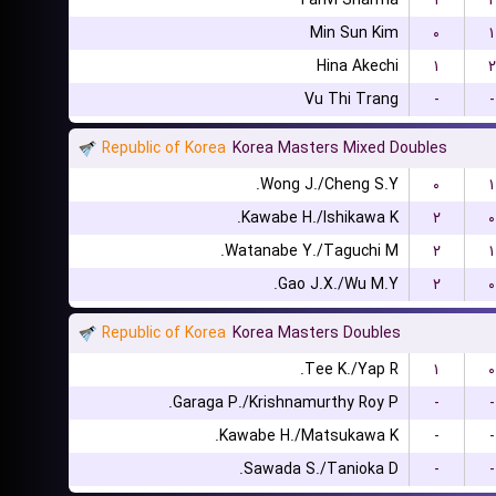
Tanvi Sharma
۱
۲
Min Sun Kim
۰
۱
Hina Akechi
۱
۲
Vu Thi Trang
-
-
Republic of Korea
Korea Masters Mixed Doubles
Wong J./Cheng S.Y.
۰
۱
Kawabe H./Ishikawa K.
۲
۰
Watanabe Y./Taguchi M.
۲
۱
Gao J.X./Wu M.Y.
۲
۰
Republic of Korea
Korea Masters Doubles
Tee K./Yap R.
۱
۰
Garaga P./Krishnamurthy Roy P.
-
-
Kawabe H./Matsukawa K.
-
-
Sawada S./Tanioka D.
-
-