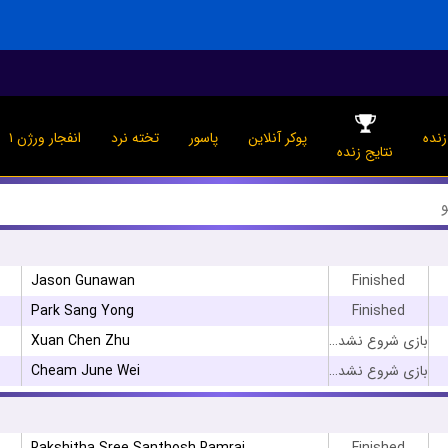
نده
پوکر آنلاین
پاسور
تخته نرد
انفجار ورژن ۱
نتایج زنده
Jason Gunawan
Finished
Park Sang Yong
Finished
Xuan Chen Zhu
بازی شروع نشده است
Cheam June Wei
بازی شروع نشده است