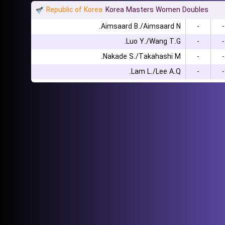
Republic of Korea
Korea Masters Women Doubles
Aimsaard B./Aimsaard N.
-
-
Luo Y./Wang T.G.
-
-
Nakade S./Takahashi M.
-
-
Lam L./Lee A.Q.
-
-