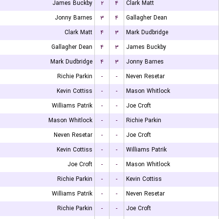
James Buckby
۲
۴
Clark Matt
Jonny Barnes
۳
۴
Gallagher Dean
Clark Matt
۴
۳
Mark Dudbridge
Gallagher Dean
۴
۳
James Buckby
Mark Dudbridge
۴
۳
Jonny Barnes
Richie Parkin
-
-
Neven Resetar
Kevin Cottiss
-
-
Mason Whitlock
Williams Patrik
-
-
Joe Croft
Mason Whitlock
-
-
Richie Parkin
Neven Resetar
-
-
Joe Croft
Kevin Cottiss
-
-
Williams Patrik
Joe Croft
-
-
Mason Whitlock
Richie Parkin
-
-
Kevin Cottiss
Williams Patrik
-
-
Neven Resetar
Richie Parkin
-
-
Joe Croft