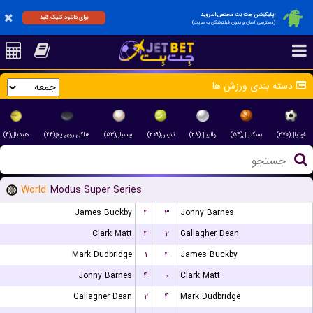
اپلیکیشن جت بت مختص اندروید
برای دانلود کلیک کنید
(دسترسی آسان و بدون فیلترشکن به سایت)
دسته بندی ورزش ها
فوتبال(۲۷۰)
بسکتبال(۵۴)
والیبال(۲۸)
تنیس(۲۰۹)
بیسبال(۵۳)
هاکی روی یخ(۲۴)
هندبال(۴)
World
Modus Super Series
James Buckby
۴
۳
Jonny Barnes
Clark Matt
۴
۲
Gallagher Dean
Mark Dudbridge
۱
۴
James Buckby
Jonny Barnes
۴
۰
Clark Matt
Gallagher Dean
۲
۴
Mark Dudbridge