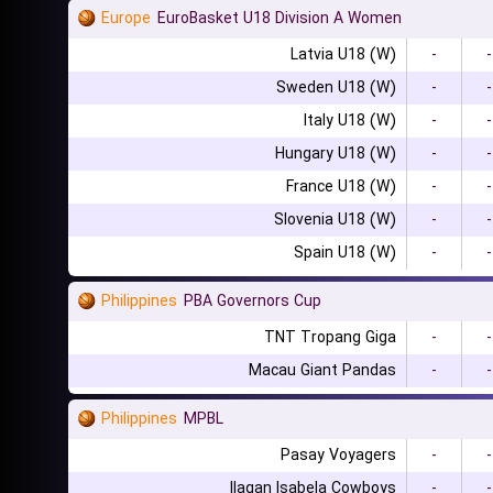
Europe
EuroBasket U18 Division A Women
Latvia U18 (W)
-
-
Sweden U18 (W)
-
-
Italy U18 (W)
-
-
Hungary U18 (W)
-
-
France U18 (W)
-
-
Slovenia U18 (W)
-
-
Spain U18 (W)
-
-
Philippines
PBA Governors Cup
TNT Tropang Giga
-
-
Macau Giant Pandas
-
-
Philippines
MPBL
Pasay Voyagers
-
-
Ilagan Isabela Cowboys
-
-