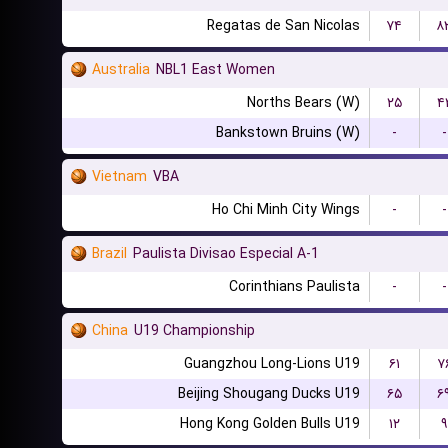
Regatas de San Nicolas
۷۴
۸
Australia
NBL1 East Women
Norths Bears (W)
۲۵
۴
Bankstown Bruins (W)
-
-
Vietnam
VBA
Ho Chi Minh City Wings
-
-
Brazil
Paulista Divisao Especial A-1
Corinthians Paulista
-
-
China
U19 Championship
Guangzhou Long-Lions U19
۶۱
۷
Beijing Shougang Ducks U19
۶۵
۶
Hong Kong Golden Bulls U19
۱۲
۹