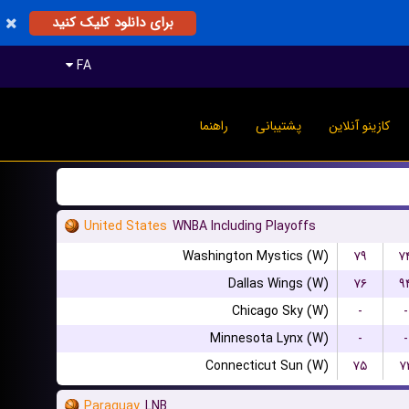
برای دانلود کلیک کنید
FA
کازینو آنلاین
پشتیبانی
راهنما
United States
WNBA Including Playoffs
Washington Mystics (W)
۷۹
۷
Dallas Wings (W)
۷۶
۹
Chicago Sky (W)
-
-
Minnesota Lynx (W)
-
-
Connecticut Sun (W)
۷۵
۷
Paraguay
LNB