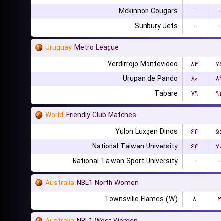
Mckinnon Cougars
-
-
Sunbury Jets
-
-
Uruguay
Metro League
Verdirrojo Montevideo
۸۴
۷
Urupan de Pando
۸۰
۸
Tabare
۷۹
۹
World
Friendly Club Matches
Yulon Luxgen Dinos
۶۴
۵
National Taiwan University
۶۴
۷
National Taiwan Sport University
-
-
Australia
NBL1 North Women
Townsville Flames (W)
۸
۲