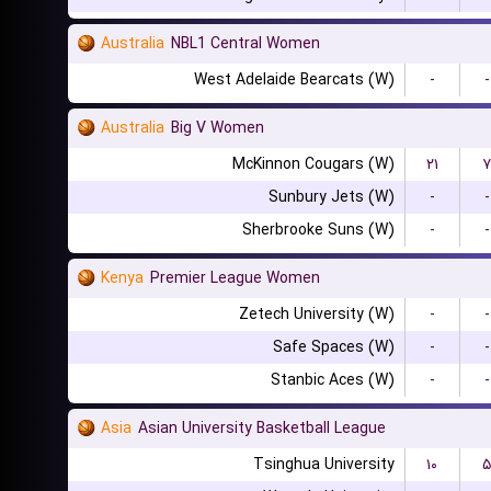
Australia
NBL1 Central Women
West Adelaide Bearcats (W)
-
-
Australia
Big V Women
McKinnon Cougars (W)
۲۱
۷
Sunbury Jets (W)
-
-
Sherbrooke Suns (W)
-
-
Kenya
Premier League Women
Zetech University (W)
-
-
Safe Spaces (W)
-
-
Stanbic Aces (W)
-
-
Asia
Asian University Basketball League
Tsinghua University
۱۰
۵