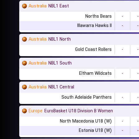
Australia
NBL1 East
Norths Bears
-
-
Illawarra Hawks II
-
-
Australia
NBL1 North
Gold Coast Rollers
-
-
Australia
NBL1 South
Eltham Wildcats
-
-
Australia
NBL1 Central
South Adelaide Panthers
-
-
Europe
EuroBasket U18 Division B Women
North Macedonia U18 (W)
-
-
Estonia U18 (W)
-
-