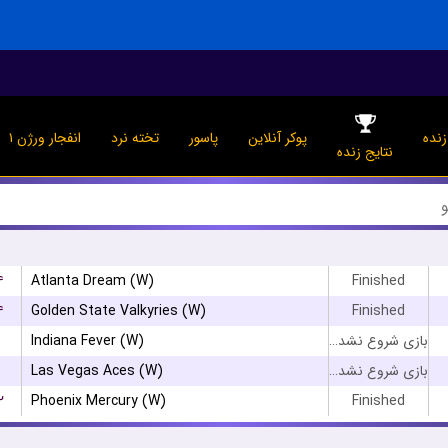
نده
پوکر آنلاین
پاسور
تخته نرد
انفجار ورژن ۱
نتایج زنده
۴
Atlanta Dream (W)
Finished
۴
Golden State Valkyries (W)
Finished
Indiana Fever (W)
بازی شروع نشده است
Las Vegas Aces (W)
بازی شروع نشده است
۲
Phoenix Mercury (W)
Finished