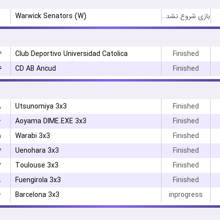
Warwick Senators (W)
بازی شروع نشده است
۴
Club Deportivo Universidad Catolica
Finished
۶
CD AB Ancud
Finished
۸
Utsunomiya 3x3
Finished
۶
Aoyama DIME.EXE 3x3
Finished
۱
Warabi 3x3
Finished
۳
Uenohara 3x3
Finished
۷
Toulouse 3x3
Finished
۹
Fuengirola 3x3
Finished
۶
Barcelona 3x3
inprogress