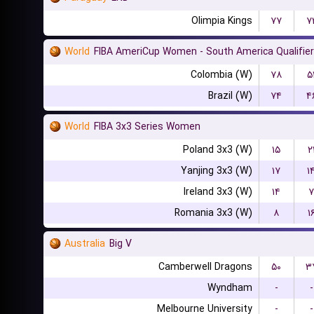
Olimpia Kings
۷۷
۷
World
FIBA AmeriCup Women - South America Qualifier
Colombia (W)
۷۸
۵
Brazil (W)
۷۴
۴
World
FIBA 3x3 Series Women
Poland 3x3 (W)
۱۵
۲
Yanjing 3x3 (W)
۱۷
۱
Ireland 3x3 (W)
۱۴
۷
Romania 3x3 (W)
۸
۱
Australia
Big V
Camberwell Dragons
۵۰
۳
Wyndham
-
-
Melbourne University
-
-