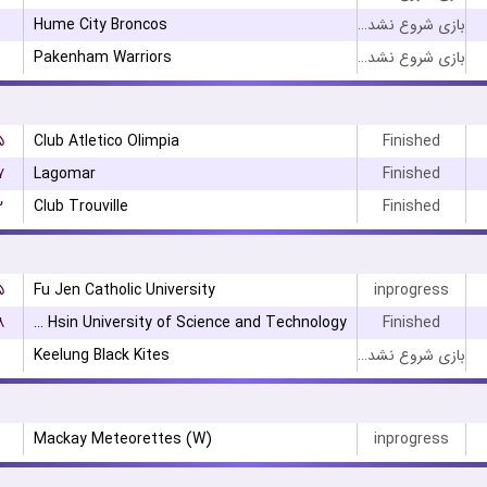
Hume City Broncos
بازی شروع نشده است
Pakenham Warriors
بازی شروع نشده است
۵
Club Atletico Olimpia
Finished
۷
Lagomar
Finished
۲
Club Trouville
Finished
۵
Fu Jen Catholic University
inprogress
۸
Chien Hsin University of Science and Technology
Finished
Keelung Black Kites
بازی شروع نشده است
Mackay Meteorettes (W)
inprogress