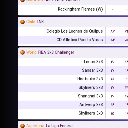
Australia
NBL1 West Women
Rockingham Flames (W)
-
-
Chile
LNB
Colegio Los Leones de Quilpue
۸۷
۷
CD Atletico Puerto Varas
۸۲
۸
World
FIBA 3x3 Challenger
Liman 3x3
۲۰
۱
Sansar 3x3
۱۷
۱
Hiratsuka 3x3
۱۸
۲
Skyliners 3x3
۱۷
۱
Shanghai 3x3
۲۰
۱
Antwerp 3x3
۱۶
۱
Skyliners 3x3
۱۵
۱
Argentina
La Liga Federal