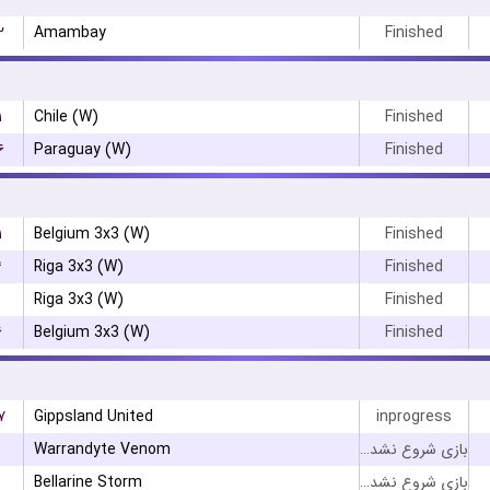
۲
Amambay
Finished
۱
Chile (W)
Finished
۶
Paraguay (W)
Finished
۱
Belgium 3x3 (W)
Finished
۴
Riga 3x3 (W)
Finished
Riga 3x3 (W)
Finished
۶
Belgium 3x3 (W)
Finished
۷
Gippsland United
inprogress
Warrandyte Venom
بازی شروع نشده است
Bellarine Storm
بازی شروع نشده است