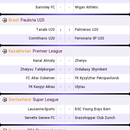
Barnsley FC
-
-
Wigan Athletic
Brazil
Paulista U20
Tanabi U20
۰
۱
Palmeiras U20
Corinthians U20
-
-
Ferroviaria SP U20
Kazakhstan
Premier League
Kairat Almaty
-
-
Zhenys
Zhetysu Taldykorgan
-
-
Ordabasy Shymkent
FC Altai Oskemen
-
-
FK Kyzylzhar Petropavlovsk
FK Kaspyi Aktau
-
-
Ulytau
Switzerland
Super League
Lausanne-Sports
-
-
BSC Young Boys Bern
Servette Geneve FC
-
-
Grasshopper Club Zurich