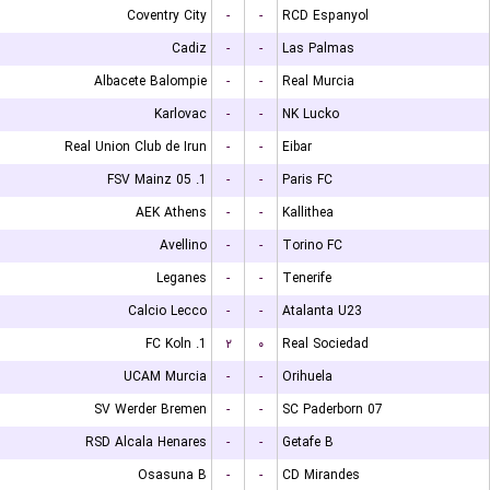
Coventry City
-
-
RCD Espanyol
Cadiz
-
-
Las Palmas
Albacete Balompie
-
-
Real Murcia
Karlovac
-
-
NK Lucko
Real Union Club de Irun
-
-
Eibar
1. FSV Mainz 05
-
-
Paris FC
AEK Athens
-
-
Kallithea
Avellino
-
-
Torino FC
Leganes
-
-
Tenerife
Calcio Lecco
-
-
Atalanta U23
1. FC Koln
۲
۰
Real Sociedad
UCAM Murcia
-
-
Orihuela
SV Werder Bremen
-
-
SC Paderborn 07
RSD Alcala Henares
-
-
Getafe B
Osasuna B
-
-
CD Mirandes