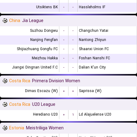
Utsiktens BK
-
-
Hassleholms IF
China
Jia League
Suzhou Dongwu
-
-
Changchun Yatai
Nanjing Fengfan
-
-
Nantong Zhiyun
Shijiazhuang Gongfu FC
-
-
Shaanxi Union FC
Meizhou Hakka
-
-
Foshan Nanshi FC
Jiangxi Dingnan United F.C
-
-
Dalian K'un City
Costa Rica
Primera Division Women
Dimas Escazu (W)
۰
۰
Saprissa (W)
Costa Rica
U20 League
Herediano U20
۰
۱
Ld Alajuelense U20
Estonia
Meistriliiga Women