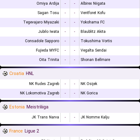
Omiya Ardija
-
-
Albirex Niigata
Sagan Tosu
-
-
Ventforet Kofu
Tegevajaro Miyazaki
-
-
Yokohama FC
Jubilo Iwata
-
-
Blaublitz Akita
Consadole Sapporo
-
-
Tokushima Vortis
Fujieda MYFC
-
-
Vegalta Sendai
Oita Trinita
-
-
Shonan Bellmare
Croatia
HNL
NK Rudes Zagreb
-
-
NK Osijek
NK Lokomotiva Zagreb
-
-
NK Gorica
Estonia
Meistriliiga
JK Trans Narva
-
-
JK Nomme Kalju
France
Ligue 2