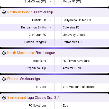
Bodo/Glimt (W)
-
-
Molde FK (W)
Northern Ireland
Premiership
Linfield FC
-
-
Ballymena United FC
Dungannon Swifts
-
-
Coleraine FC
Glentoran FC
-
-
Limavady United
Carrick Rangers
-
-
Portadown FC
North Macedonia
First League
Bashkimi
-
-
FK Tikves Kavadarci
Bregalnica Stip
-
-
Aresimi 1973
Finland
Veikkausliiga
FF Jaro
-
-
VPS Vaasan Palloseura
Switzerland
1. Liga Classic Grp. 2
FC Solothurn
-
-
Zug