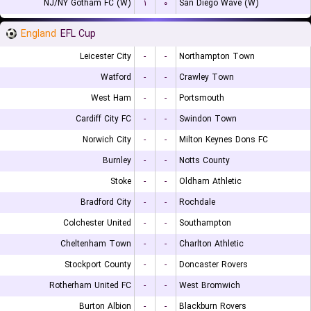
NJ/NY Gotham FC (W)
۱
۰
San Diego Wave (W)
England
EFL Cup
Leicester City
-
-
Northampton Town
Watford
-
-
Crawley Town
West Ham
-
-
Portsmouth
Cardiff City FC
-
-
Swindon Town
Norwich City
-
-
Milton Keynes Dons FC
Burnley
-
-
Notts County
Stoke
-
-
Oldham Athletic
Bradford City
-
-
Rochdale
Colchester United
-
-
Southampton
Cheltenham Town
-
-
Charlton Athletic
Stockport County
-
-
Doncaster Rovers
Rotherham United FC
-
-
West Bromwich
Burton Albion
-
-
Blackburn Rovers