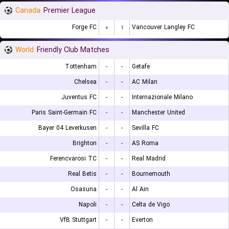
Canada
Premier League
Forge FC
۰
۱
Vancouver Langley FC
World
Friendly Club Matches
Tottenham
-
-
Getafe
Chelsea
-
-
AC Milan
Juventus FC
-
-
Internazionale Milano
Paris Saint-Germain FC
-
-
Manchester United
Bayer 04 Leverkusen
-
-
Sevilla FC
Brighton
-
-
AS Roma
Ferencvarosi TC
-
-
Real Madrid
Real Betis
-
-
Bournemouth
Osasuna
-
-
Al Ain
Napoli
-
-
Celta de Vigo
VfB Stuttgart
-
-
Everton