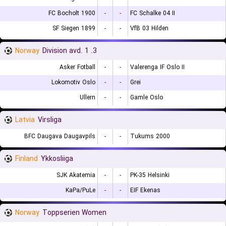
FC Bocholt 1900
-
-
FC Schalke 04 II
SF Siegen 1899
-
-
VfB 03 Hilden
Norway
3. Division avd. 1
Asker Fotball
-
-
Valerenga IF Oslo II
Lokomotiv Oslo
-
-
Grei
Ullern
-
-
Gamle Oslo
Latvia
Virsliga
BFC Daugava Daugavpils
-
-
Tukums 2000
Finland
Ykkosliiga
SJK Akatemia
-
-
PK-35 Helsinki
KaPa/PuLe
-
-
EIF Ekenas
Norway
Toppserien Women