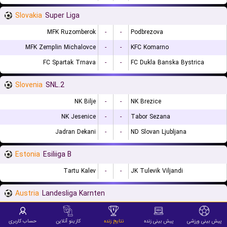
Slovakia
Super Liga
MFK Ruzomberok
-
-
Podbrezova
MFK Zemplin Michalovce
-
-
KFC Komarno
FC Spartak Trnava
-
-
FC Dukla Banska Bystrica
Slovenia
2.SNL
NK Bilje
-
-
NK Brezice
NK Jesenice
-
-
Tabor Sezana
Jadran Dekani
-
-
ND Slovan Ljubljana
Estonia
Esiliiga B
Tartu Kalev
-
-
JK Tulevik Viljandi
Austria
Landesliga Karnten
SAK Klagenfurt
-
-
KAC 1909
پیش بینی ورزشی
پیش بینی زنده
نتایج زنده
کازینو آنلاین
حساب کاربری