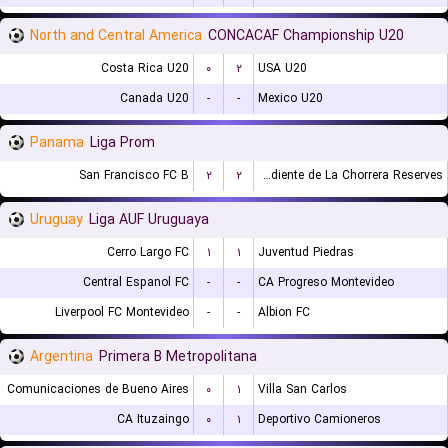
North and Central America
CONCACAF Championship U20
Costa Rica U20
۰
۲
USA U20
Canada U20
-
-
Mexico U20
Panama
Liga Prom
San Francisco FC B
۲
۲
CA Independiente de La Chorrera Reserves
Uruguay
Liga AUF Uruguaya
Cerro Largo FC
۱
۱
Juventud Piedras
Central Espanol FC
-
-
CA Progreso Montevideo
Liverpool FC Montevideo
-
-
Albion FC
Argentina
Primera B Metropolitana
Comunicaciones de Bueno Aires
۰
۱
Villa San Carlos
CA Ituzaingo
۰
۱
Deportivo Camioneros