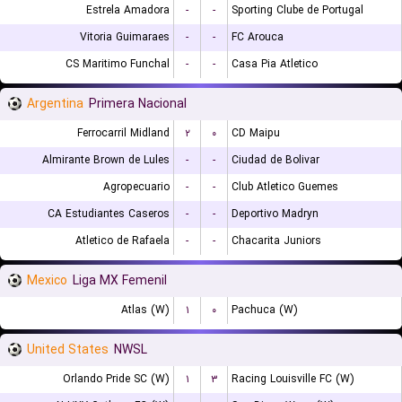
Estrela Amadora
-
-
Sporting Clube de Portugal
Vitoria Guimaraes
-
-
FC Arouca
CS Maritimo Funchal
-
-
Casa Pia Atletico
Argentina
Primera Nacional
Ferrocarril Midland
۲
۰
CD Maipu
Almirante Brown de Lules
-
-
Ciudad de Bolivar
Agropecuario
-
-
Club Atletico Guemes
CA Estudiantes Caseros
-
-
Deportivo Madryn
Atletico de Rafaela
-
-
Chacarita Juniors
Mexico
Liga MX Femenil
Atlas (W)
۱
۰
Pachuca (W)
United States
NWSL
Orlando Pride SC (W)
۱
۳
Racing Louisville FC (W)