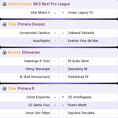
United States
MLS Next Pro League
Inter Miami II
۰
۲
Crown Legacy FC
Chile
Primera Division
Universidad Catolica
۱
۰
Cobresal Salvador
Huachipato
-
-
Everton Vina del Mar
Norway
Eliteserien
Valerenga IF Oslo
-
-
FK Bodo Glimt
Viking Stavanger
-
-
Sarpsborg 08
IK Start Kristiansand
-
-
Fredrikstad FK
Chile
Primera B
Union Espanola
۰
۳
CD Antofagasta
CD Santa Cruz
۰
۰
Puerto Montt
Union San Felipe
-
-
Deportes Recoleta