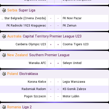
Serbia
Super Liga
FK Red Star Belgrade (Crvena Zvezda)
-
-
FK Novi Pazar
FK Radnicki 1923 Kragujevac
-
-
FK Zemun
Australia
Capital Territory Premier League U23
Canberra Olympic U23
۰
۰
Cooma Tigers U23
New Zealand
Southern Premier League
Wanaka AFC
۰
۰
Selwyn United
Poland
Ekstraklasa
Korona Kielce
-
-
Legia Warszawa
Radomiak Radom
-
-
KS Gornik Zabrze
Pogon Szczecin
-
-
Motor Lublin
Romania
Liga 2