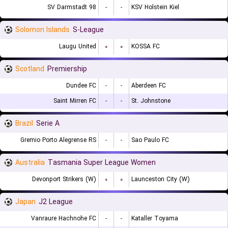
SV Darmstadt 98
-
-
KSV Holstein Kiel
Solomon Islands
S-League
Laugu United
۰
۰
KOSSA FC
Scotland
Premiership
Dundee FC
-
-
Aberdeen FC
Saint Mirren FC
-
-
St. Johnstone
Brazil
Serie A
Gremio Porto Alegrense RS
-
-
Sao Paulo FC
Australia
Tasmania Super League Women
Devonport Strikers (W)
۰
۰
Launceston City (W)
Japan
J2 League
Vanraure Hachnohe FC
-
-
Kataller Toyama