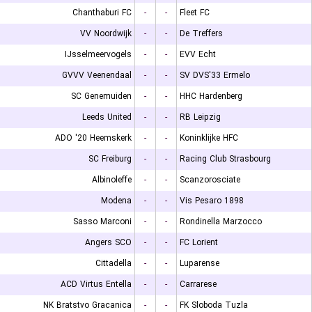
Chanthaburi FC
-
-
Fleet FC
VV Noordwijk
-
-
De Treffers
IJsselmeervogels
-
-
EVV Echt
GVVV Veenendaal
-
-
SV DVS'33 Ermelo
SC Genemuiden
-
-
HHC Hardenberg
Leeds United
-
-
RB Leipzig
ADO '20 Heemskerk
-
-
Koninklijke HFC
SC Freiburg
-
-
Racing Club Strasbourg
Albinoleffe
-
-
Scanzorosciate
Modena
-
-
Vis Pesaro 1898
Sasso Marconi
-
-
Rondinella Marzocco
Angers SCO
-
-
FC Lorient
Cittadella
-
-
Luparense
ACD Virtus Entella
-
-
Carrarese
NK Bratstvo Gracanica
-
-
FK Sloboda Tuzla