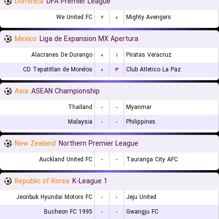
Dominica
DFA Premier League
We United FC
۲
۰
Mighty Avengers
Mexico
Liga de Expansion MX Apertura
Alacranes De Durango
۰
۱
Piratas Veracruz
CD Tepatitlan de Morelos
۰
۳
Club Atletico La Paz
Asia
ASEAN Championship
Thailand
-
-
Myanmar
Malaysia
-
-
Philippines
New Zealand
Northern Premier League
Auckland United FC
-
-
Tauranga City AFC
Republic of Korea
K-League 1
Jeonbuk Hyundai Motors FC
-
-
Jeju United
Bucheon FC 1995
-
-
Gwangju FC