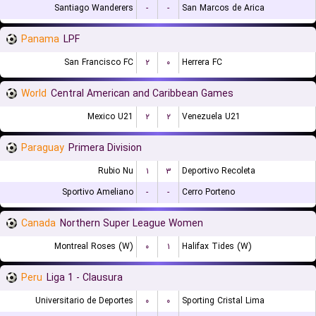
Santiago Wanderers
-
-
San Marcos de Arica
Panama
LPF
San Francisco FC
۲
۰
Herrera FC
World
Central American and Caribbean Games
Mexico U21
۲
۲
Venezuela U21
Paraguay
Primera Division
Rubio Nu
۱
۳
Deportivo Recoleta
Sportivo Ameliano
-
-
Cerro Porteno
Canada
Northern Super League Women
Montreal Roses (W)
۰
۱
Halifax Tides (W)
Peru
Liga 1 - Clausura
Universitario de Deportes
۰
۰
Sporting Cristal Lima