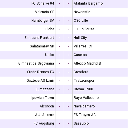
FC Schalke 04
-
-
Atalanta Bergamo
Valencia CF
-
-
Newcastle
Hamburger SV
-
-
OSC Lille
Elche
-
-
FC Toulouse
Eintracht Frankfurt
-
-
Hull City
Galatasaray SK
-
-
Villarreal CF
Utebo
-
-
Casetas
Gimnastica Segoviana
-
-
Atletico Madrid B
Stade Rennes FC
-
-
Brentford
Goztepe AS Izmir
-
-
Trabzonspor
Lumezzane
-
-
Crema 1908
Ipswich Town
-
-
Rayo Vallecano
Alcorcon
-
-
Navalcarnero
A.J. Auxerre
-
-
ES Troyes AC
FC Augsburg
-
-
Sassuolo