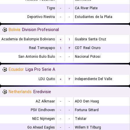
Tigre
-
-
CA River Plate
Deportivo Riestra
-
-
Estudiantes de la Plata
Bolivia
Division Profesional
Academia de Balompie Boliviano
۰
۱
Guabira Santa Cruz
Real Tomayapo
۱
۲
CDT Real Oruro
San Antonio Bulo Bulo
-
-
Nacional Potosi
Ecuador
Liga Pro Serie A
LDU Quito
۰
۲
Independiente Del Valle
Netherlands
Eredivisie
AZ Alkmaar
-
-
ADO Den Haag
PSV Eindhoven
-
-
Fortuna Sittard
NEC Nijmegen
-
-
Telstar
Go Ahead Eagles
-
-
Willem II Tilburg