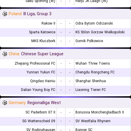
Saku Sporting (W)
-
-
Harju JK Laagri (W)
Poland
III Liga, Group 3
Rakow II
-
-
Odra Bytom Odrzanski
Sparta Katowice
-
-
KS Stilon Gorzow Wielkopolski
MKS Kluczbork
-
-
Gornik Polkowice
China
Chinese Super League
Zhejiang Professional FC
-
-
Wuhan Three Towns
Yunnan Yukun FC
-
-
Chengdu Rongcheng FC
Qingdao Hainiu
-
-
Shanghai Shenhua
Dalian Young Boy FC
-
-
Liaoning Tieren FC
Germany
Regionalliga West
SC Paderborn 07 II
-
-
Borussia Monchengladbach II
SG Wattenscheid 09
-
-
SV Westfalia Rhynern
SV Rodinghausen
-
-
Bonner SC