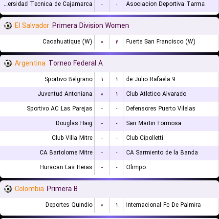
Universidad Tecnica de Cajamarca
-
-
Asociacion Deportiva Tarma
El Salvador
Primera Division Women
Cacahuatique (W)
۰
۲
Fuerte San Francisco (W)
Argentina
Torneo Federal A
Sportivo Belgrano
۱
۱
9 de Julio Rafaela
Juventud Antoniana
۰
۱
Club Atletico Alvarado
Sportivo AC Las Parejas
-
-
Defensores Puerto Vilelas
Douglas Haig
-
-
San Martin Formosa
Club Villa Mitre
-
-
Club Cipolletti
CA Bartolome Mitre
-
-
CA Sarmiento de la Banda
Huracan Las Heras
-
-
Olimpo
Colombia
Primera B
Deportes Quindio
۰
۱
Internacional Fc De Palmira