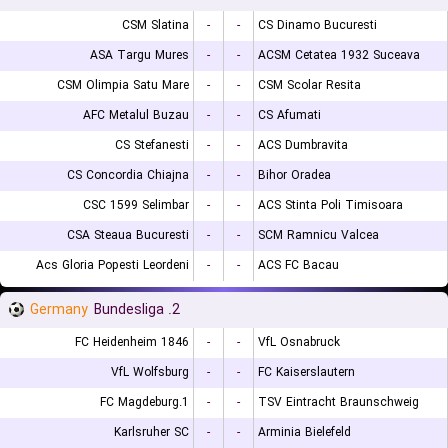
CSM Slatina
-
-
CS Dinamo Bucuresti
ASA Targu Mures
-
-
ACSM Cetatea 1932 Suceava
CSM Olimpia Satu Mare
-
-
CSM Scolar Resita
AFC Metalul Buzau
-
-
CS Afumati
CS Stefanesti
-
-
ACS Dumbravita
CS Concordia Chiajna
-
-
Bihor Oradea
CSC 1599 Selimbar
-
-
ACS Stinta Poli Timisoara
CSA Steaua Bucuresti
-
-
SCM Ramnicu Valcea
Acs Gloria Popesti Leordeni
-
-
ACS FC Bacau
Germany
2. Bundesliga
FC Heidenheim 1846
-
-
VfL Osnabruck
VfL Wolfsburg
-
-
FC Kaiserslautern
1.FC Magdeburg
-
-
TSV Eintracht Braunschweig
Karlsruher SC
-
-
Arminia Bielefeld