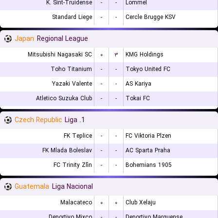
K. Sint-Truidense
-
-
Lommel
Standard Liege
-
-
Cercle Brugge KSV
Japan
Regional League
Mitsubishi Nagasaki SC
۰
۳
KMG Holdings
Toho Titanium
-
-
Tokyo United FC
Yazaki Valente
-
-
AS Kariya
Atletico Suzuka Club
-
-
Tokai FC
Czech Republic
1. Liga
FK Teplice
-
-
FC Viktoria Plzen
FK Mlada Boleslav
-
-
AC Sparta Praha
FC Trinity Zlín
-
-
Bohemians 1905
Guatemala
Liga Nacional
Malacateco
۰
۰
Club Xelaju
Deportivo Mixco
-
-
Deportivo Marquense