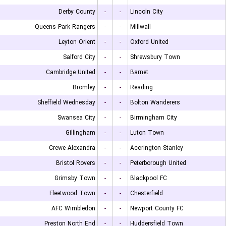
Derby County
-
-
Lincoln City
Queens Park Rangers
-
-
Millwall
Leyton Orient
-
-
Oxford United
Salford City
-
-
Shrewsbury Town
Cambridge United
-
-
Barnet
Bromley
-
-
Reading
Sheffield Wednesday
-
-
Bolton Wanderers
Swansea City
-
-
Birmingham City
Gillingham
-
-
Luton Town
Crewe Alexandra
-
-
Accrington Stanley
Bristol Rovers
-
-
Peterborough United
Grimsby Town
-
-
Blackpool FC
Fleetwood Town
-
-
Chesterfield
AFC Wimbledon
-
-
Newport County FC
Preston North End
-
-
Huddersfield Town