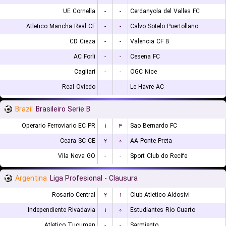
UE Cornella
-
-
Cerdanyola del Valles FC
Atletico Mancha Real CF
-
-
Calvo Sotelo Puertollano
CD Cieza
-
-
Valencia CF B
AC Forli
-
-
Cesena FC
Cagliari
-
-
OGC Nice
Real Oviedo
-
-
Le Havre AC
Brazil
Brasileiro Serie B
Operario Ferroviario EC PR
۱
۳
Sao Bernardo FC
Ceara SC CE
۲
۰
AA Ponte Preta
Vila Nova GO
-
-
Sport Club do Recife
Argentina
Liga Profesional - Clausura
Rosario Central
۲
۱
Club Atletico Aldosivi
Independiente Rivadavia
۱
۰
Estudiantes Rio Cuarto
Atletico Tucuman
-
-
Sarmiento