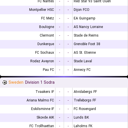
FC Nantes
-
-
Red Star 93 Saint Ouen
Montpellier HSC
-
-
Dijon FCO
FC Metz
-
-
EA Guingamp
Boulogne
-
-
AS Nancy Lorraine
Clermont
-
-
Stade de Reims
Dunkerque
-
-
Grenoble Foot 38
FC Sochaux
-
-
AS St. Etienne
Rodez Aveyron
-
-
Stade Laval
Pau FC
-
-
Annecy FC
Sweden
Division 1 Sodra
Tvaakers IF
-
-
Atvidabergs FF
Ariana Malmo FC
-
-
Trelleborgs FF
Eskilsminne IF
-
-
FC Rosengard
Skovde AIK
-
-
Lunds BK
FC Trollhaettan
-
-
Laholms FK