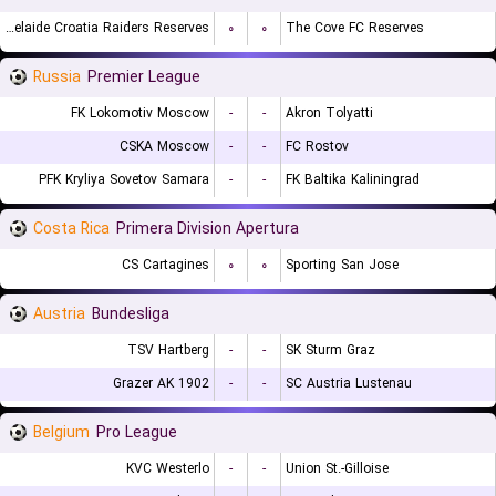
Adelaide Croatia Raiders Reserves
۰
۰
The Cove FC Reserves
Russia
Premier League
FK Lokomotiv Moscow
-
-
Akron Tolyatti
CSKA Moscow
-
-
FC Rostov
PFK Kryliya Sovetov Samara
-
-
FK Baltika Kaliningrad
Costa Rica
Primera Division Apertura
CS Cartagines
۰
۰
Sporting San Jose
Austria
Bundesliga
TSV Hartberg
-
-
SK Sturm Graz
Grazer AK 1902
-
-
SC Austria Lustenau
Belgium
Pro League
KVC Westerlo
-
-
Union St.-Gilloise