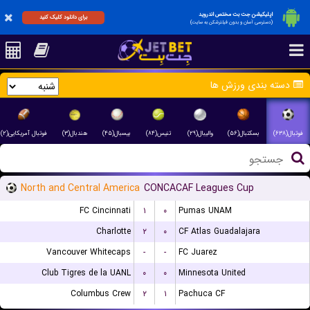
اپلیکیشن جت بت مختص اندروید
برای دانلود کلیک کنید
(دسترسی آسان و بدون فیلترشکن به سایت)
دسته بندی ورزش ها
فوتبال(۶۳۸)
بسکتبال(۵۶)
والیبال(۲۹)
تنیس(۸۴)
بیسبال(۴۵)
هندبال(۳)
فوتبال آمریکایی(۲)
North and Central America
CONCACAF Leagues Cup
FC Cincinnati
۱
۰
Pumas UNAM
Charlotte
۲
۰
CF Atlas Guadalajara
Vancouver Whitecaps
-
-
FC Juarez
Club Tigres de la UANL
۰
۰
Minnesota United
Columbus Crew
۲
۱
Pachuca CF