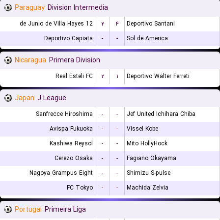
Paraguay
Division Intermedia
12 de Junio de Villa Hayes
۲
۴
Deportivo Santani
Deportivo Capiata
-
-
Sol de America
Nicaragua
Primera Division
Real Esteli FC
۲
۱
Deportivo Walter Ferreti
Japan
J League
Sanfrecce Hiroshima
-
-
Jef United Ichihara Chiba
Avispa Fukuoka
-
-
Vissel Kobe
Kashiwa Reysol
-
-
Mito HollyHock
Cerezo Osaka
-
-
Fagiano Okayama
Nagoya Grampus Eight
-
-
Shimizu S-pulse
FC Tokyo
-
-
Machida Zelvia
Portugal
Primeira Liga