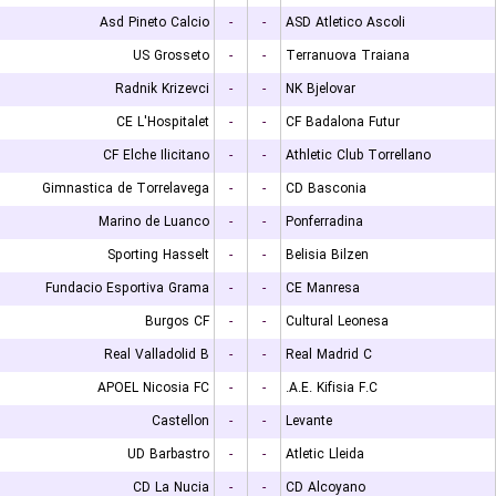
Asd Pineto Calcio
-
-
ASD Atletico Ascoli
US Grosseto
-
-
Terranuova Traiana
Radnik Krizevci
-
-
NK Bjelovar
CE L'Hospitalet
-
-
CF Badalona Futur
CF Elche Ilicitano
-
-
Athletic Club Torrellano
Gimnastica de Torrelavega
-
-
CD Basconia
Marino de Luanco
-
-
Ponferradina
Sporting Hasselt
-
-
Belisia Bilzen
Fundacio Esportiva Grama
-
-
CE Manresa
Burgos CF
-
-
Cultural Leonesa
Real Valladolid B
-
-
Real Madrid C
APOEL Nicosia FC
-
-
A.E. Kifisia F.C.
Castellon
-
-
Levante
UD Barbastro
-
-
Atletic Lleida
CD La Nucia
-
-
CD Alcoyano