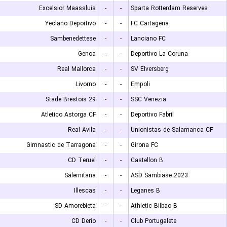
Excelsior Maassluis
-
-
Sparta Rotterdam Reserves
Yeclano Deportivo
-
-
FC Cartagena
Sambenedettese
-
-
Lanciano FC
Genoa
-
-
Deportivo La Coruna
Real Mallorca
-
-
SV Elversberg
Livorno
-
-
Empoli
Stade Brestois 29
-
-
SSC Venezia
Atletico Astorga CF
-
-
Deportivo Fabril
Real Avila
-
-
Unionistas de Salamanca CF
Gimnastic de Tarragona
-
-
Girona FC
CD Teruel
-
-
Castellon B
Salernitana
-
-
ASD Sambiase 2023
Illescas
-
-
Leganes B
SD Amorebieta
-
-
Athletic Bilbao B
CD Derio
-
-
Club Portugalete