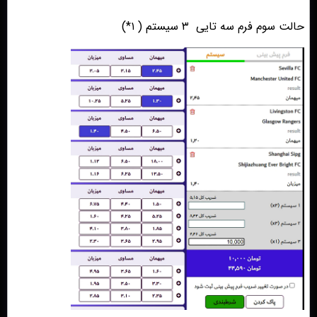
حالت سوم فرم سه تایی
٣ سیستم ( ١*)