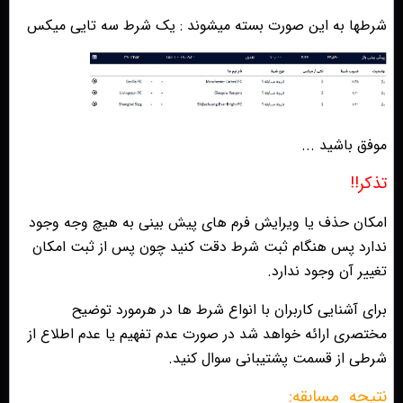
شرطها به این صورت بسته میشوند : یک شرط سه تایی میکس
موفق باشید ...
تذكر!!
امكان حذف يا ويرايش فرم هاى پيش بينى به هيچ وجه وجود
ندارد پس هنگام ثبت شرط دقت كنيد چون پس از ثبت امكان
تغيير آن وجود ندارد.
براى آشنايى كاربران با انواع شرط ها در هرمورد توضيح
مختصرى ارائه خواهد شد در صورت عدم تفهيم يا عدم اطلاع از
شرطى از قسمت پشتيبانى سوال كنيد.
نتيجه
مسابقه: