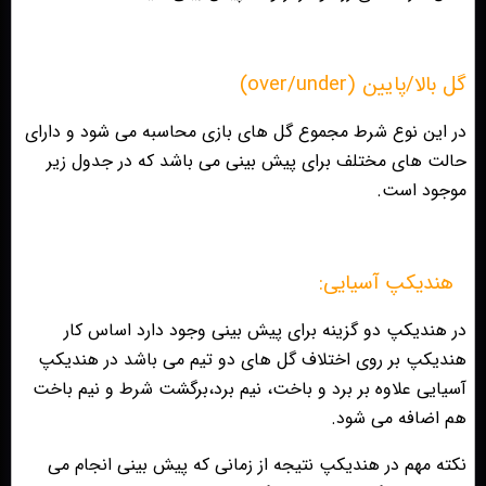
گل بالا/پايين (over/under)
در اين نوع شرط مجموع گل هاى بازى محاسبه مى شود و داراى
حالت هاى مختلف براى پيش بينى مى باشد كه در جدول زير
موجود است.
هنديكپ آسيايى:
در هنديكپ دو گزينه براى پيش بينى وجود دارد اساس كار
هنديكپ بر روى اختلاف گل هاى دو تيم مى باشد در هنديكپ
آسيايى علاوه بر برد و باخت، نيم برد،برگشت شرط و نيم باخت
هم اضافه مى شود.
نكته مهم در هنديكپ نتيجه از زمانى كه پيش بينى انجام مى