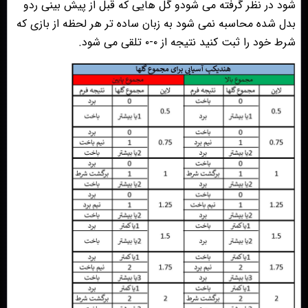
شود در نظر گرفته مى شودو گل هايى كه قبل از پيش بينى ردو
بدل شده محاسبه نمى شود به زبان ساده تر هر لحظه از بازى كه
شرط خود را ثبت كنيد نتيجه از ٠-٠ تلقى مى شود.