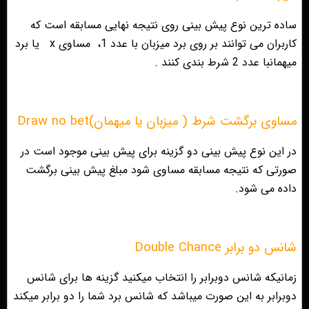
ساده ترين نوع پيش بينى روى نتيجه نهايى مسابقه است كه
كاربران مى توانند بر روى برد ميزبان با عدد 1،
مساوى x
يا برد
ميهمانبا عدد 2 شرط بندی کنند .
مساوى برگشت شرط ( ميزبان يا ميهمان)Draw no bet
در اين نوع پيش بينى دو گزينه براى پيش بينى موجود است در
صورتى كه نتيجه مسابقه مساوى شود مبلغ پيش بينى برگشت
داده مى شود.
شانس دو برابر Double Chance
زمانیکه شانس دوبرابر را انتخاب میکنید گزینه ها برای شانس
دوبرابر به این صورت میباشد که شانس برد شما را دو برابر میکند