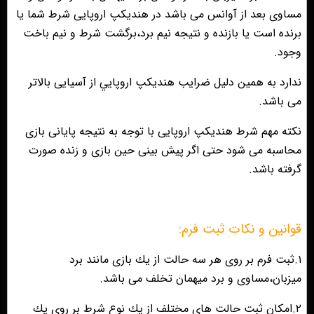
مساوى بعد از آوانس مى باشد در هنديكپ اروپايى شرط شما يا
برنده است يا بازنده و نتيجه نيم برد،برگشت شرط و نيم باخت
وجود.
ندارد به همين دليل ضرايب هنديكپ اروپايي از آسيايى بالاتر
مى باشد.
نكته مهم شرط هنديكپ اروپايى با توجه به نتيجه پايانى بازى
محاسبه مى شود حتى اگر پيش بينى حين بازى و زنده صورت
گرفته باشد.
قوانين و نكات ثبت فرم:
١.ثبت فرم بر روى هر سه حالت از يك بازى مانند برد
ميزبان،مساوى و برد ميهمان تخلف مى باشد.
٢.امكان ثبت حالت هاى مختلف از يك نوع شرط بر روى يك