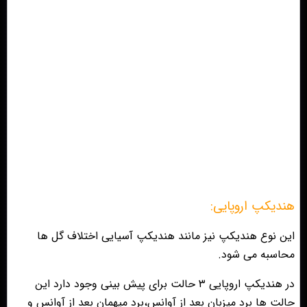
هنديكپ اروپايى:
اين نوع هنديكپ نيز مانند هنديكپ آسيايى اختلاف گل ها
محاسبه مى شود.
در هنديكپ اروپايى ٣ حالت براى پيش بينى وجود دارد اين
حالت ها برد ميزبان بعد از آوانس،برد ميهمان بعد از آوانس و