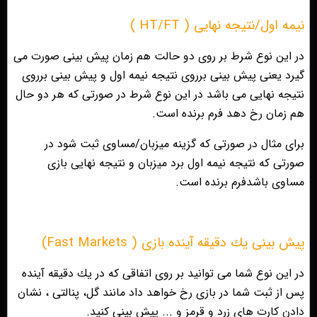
نیمه اول/نتيجه نهايى ( HT/FT )
در اين نوع شرط بر روى دو حالت هم زمان پيش بينى صورت مى
گيرد يعنى پيش بينى برروى نتيجه نيمه اول و پيش بينى برروى
نتيجه نهايى مى باشد در اين نوع شرط در صورتى كه هر دو حال
هم زمان رخ دهد فرم برنده است.
براى مثال در صورتى كه گزينه ميزبان/مساوى ثبت شود در
صورتى كه نتيجه نيمه اول برد ميزبان و نتيجه نهايى بازى
مساوى باشدفرم برنده است.
پيش بينى يك دقيقه آينده بازى ( Fast Markets)
در اين نوع شما مى توانيد بر روى اتفاقى كه در يك دقيقه آينده
پس از ثبت شما در بازى رخ خواهد داد مانند گل، پنالتى ، نشان
دادن كارت هاى زرد و قرمز و ... پيش بينى كنيد.