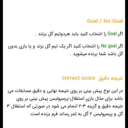
Goal / No Goal
اگر
Goal
را انتخاب کنید باید هردوتیم گل بزنند .
اگر
No goal
را انتخاب کنید اگر یک تیم گل بزند و یا بازی بدون
گل باشد شما برنده میشوید .
نتيجه دقيق
correct score
در اين نوع پيش بينى بر روى نتيجه نهايى و دقيق مسابقات مى
باشد براى مثال بازى استقلال-پرسپوليس پيش بينى بر روى
نتيجه دقيق و گزينه ٣-٢ انجام مى شود در صورتى كه استقلال ٣
گل و پرسپوليس ٢ گل به ثمر رساند فرم برنده است.