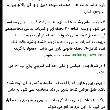
بازى مانند حالت هاى مختلف نتيجه دقيق و يا گل بالا/پايين و
... وجود ندارد.
٣.نتيجه تمامى شرط ها و بازى ها تا وقت قانونی
بازى محاسبه
مى شود و وقت اضافه ٣٠ دقيقه اى و ضربات پنالتى محاسبهنمى
گردد به جز شرط هايى كه وقت اضافه در آن ذكر شده و يا
مربوط به ضربات پنالتى باشد و توجه داشته باشيد وقت تلف
شده شامل٩٠. دقيقه قانونى بازى مى باشد.
معنولا با گزینه
including over time
مشخص میشود.
٤.در شرط بندى ميكس و تكى
حداكثر ضريبي براي برد ١٠٠ مى
باشد.
٥.پيش بينى هايى كه با اختلاف ١ دقيقه و كمتر با گل ثبت شده
باشد طبق قوانين شرط بندى در دنيا محاسبه نمى شود به دليل
اينكه اطلاعات از بازى با اندكى تاخير بر روى پيش بينى زنده قرار
مى گيرد لذا اين فرم ها لغو مى شوند.