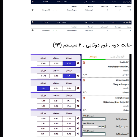
حالت دوم : فرم دوتایی . ٢ سیستم (٣*)