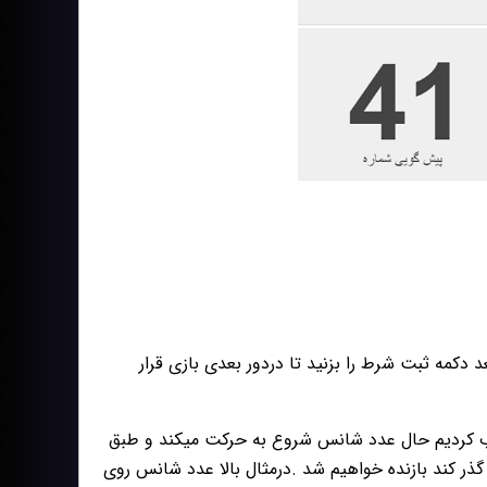
 دکمه ثبت شرط را بزنید تا دردور بعدی بازی قرار
ن مثال مبلغ 1000 تومان شرط بسته بستیم و عدد کمتر از 41 را انتخاب کردیم حال عدد شانس شروع به حرکت میکند و طبق
یش بینی اگر کمتر از عدد 41 متوقف شودمبلغ 2400 تومان برنده میشویم . اگر از عدد 41 گذر کند بازنده خواهیم شد .درمثال بالا عدد شانس روی